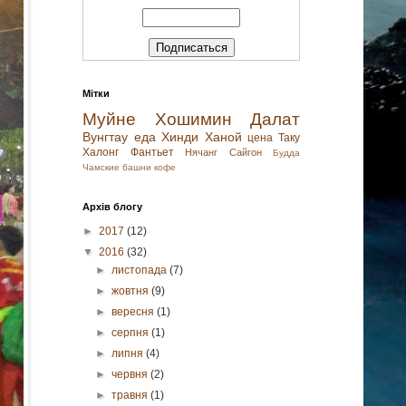
Мітки
Муйне
Хошимин
Далат
Вунгтау
еда
Хинди
Ханой
цена
Таку
Халонг
Фантьет
Нячанг
Сайгон
Будда
Чамские башни
кофе
Архів блогу
►
2017
(12)
▼
2016
(32)
►
листопада
(7)
►
жовтня
(9)
►
вересня
(1)
►
серпня
(1)
►
липня
(4)
►
червня
(2)
►
травня
(1)