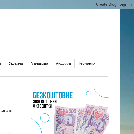
ь
Украина
Малайзия
Андорра
Германия
тся это