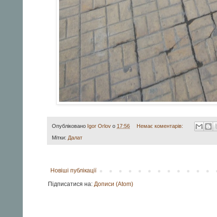
Опубліковано
Igor Orlov
о
17:56
Немає коментарів:
Мітки:
Далат
Новіші публікації
Підписатися на:
Дописи (Atom)