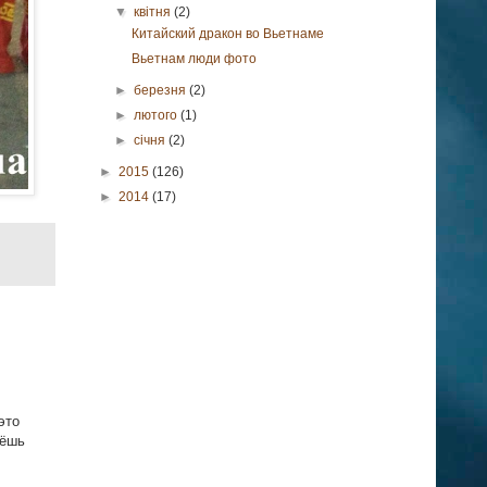
▼
квітня
(2)
Китайский дракон во Вьетнаме
Вьетнам люди фото
►
березня
(2)
►
лютого
(1)
►
січня
(2)
►
2015
(126)
►
2014
(17)
это
вёшь