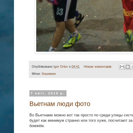
Опубліковано
Igor Orlov
о
04:41
Немає коментарів:
Мітки:
Хошимин
7 квіт. 2016 р.
Вьетнам люди фото
Во Вьетнаме можно вот так просто по среди улицы сесть
будет как минимум странно или того хуже, посчитают за
бомжём.