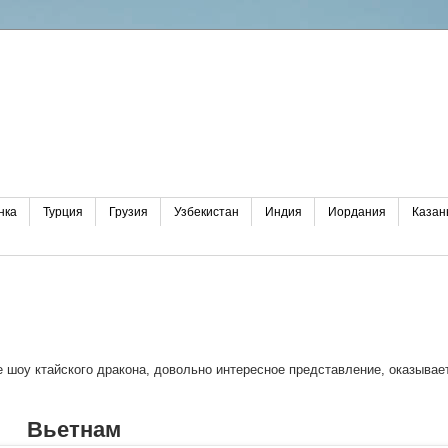
нка
Турция
Грузия
Узбекистан
Индия
Иордания
Казан
е шоу ктайского дракона, довольно интересное представление, оказывае
Вьетнам