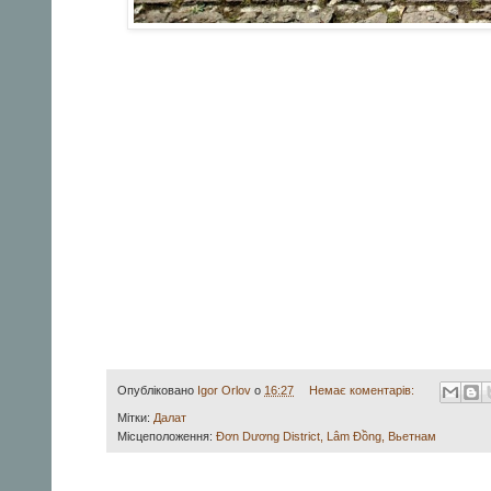
Опубліковано
Igor Orlov
о
16:27
Немає коментарів:
Мітки:
Далат
Місцеположення:
Đơn Dương District, Lâm Đồng, Вьетнам