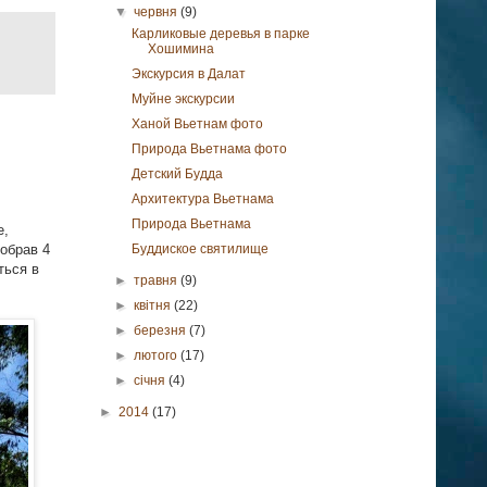
▼
червня
(9)
Карликовые деревья в парке
Хошимина
Экскурсия в Далат
Муйне экскурсии
Ханой Вьетнам фото
Природа Вьетнама фото
Детский Будда
Архитектура Вьетнама
Природа Вьетнама
е,
обрав 4
Буддиское святилище
ться в
►
травня
(9)
►
квітня
(22)
►
березня
(7)
►
лютого
(17)
►
січня
(4)
►
2014
(17)