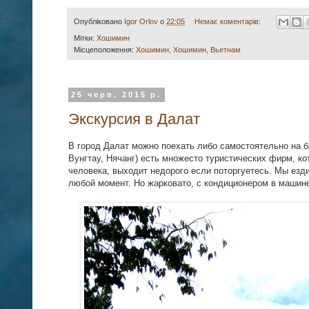
Опубліковано
Igor Orlov
о
22:05
Немає коментарів:
Мітки:
Хошимин
Місцеположення:
Хошимин, Хошимин, Вьетнам
25 черв. 2015 р.
Экскурсия в Далат
В город Далат можно поехать либо самостоятельно на ба
Вунгтау, Нячанг) есть множесто туристических фирм, к
человека, выходит недорого если поторгуетесь. Мы езди
любой момент. Но жарковато, с кондиционером в машин