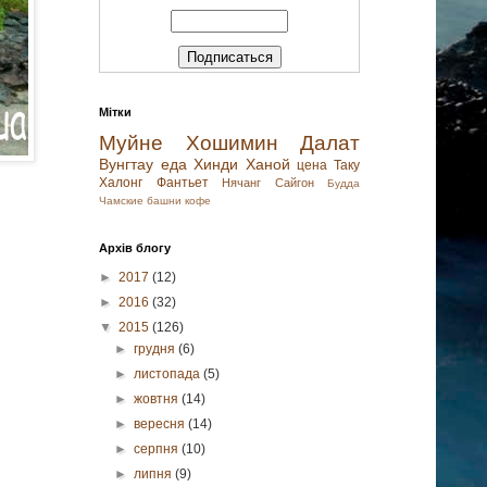
Мітки
Муйне
Хошимин
Далат
Вунгтау
еда
Хинди
Ханой
цена
Таку
Халонг
Фантьет
Нячанг
Сайгон
Будда
Чамские башни
кофе
Архів блогу
►
2017
(12)
►
2016
(32)
▼
2015
(126)
►
грудня
(6)
►
листопада
(5)
►
жовтня
(14)
►
вересня
(14)
►
серпня
(10)
►
липня
(9)