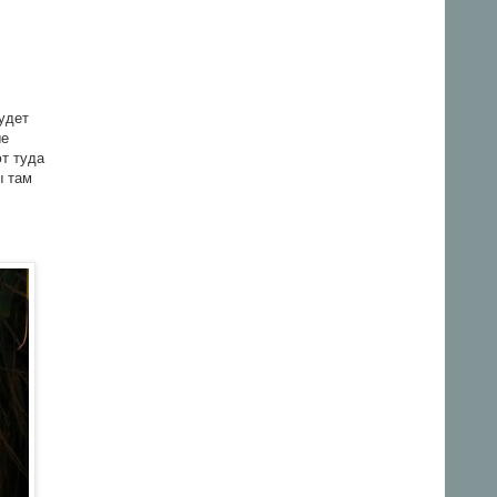
будет
ые
ют туда
ы там