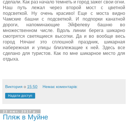
сделали. Как раз начало темнеть и город зажег свои огни.
Наш путь лежал через второй мост с цветной
подсветкой. Ну очень красиво! Еще с моста видно
Чамские башни с подсветкой. И подпорки канатной
дороги, напоминающие Эйфелеву башню во
множественном числе. Вдоль линии берега шикарно
смотрятся светящиеся высотки. Да и во вообще весь
город Нячанг это сплошной праздник, шикарная
набережная и улицы близлежащие к ней. Здесь все
сделано для туристов. Как по мне шикарное место для
отдыха.
Виктория
о
15:50
Немає коментарів:
Надати доступ
23 лют. 2017 р.
Пляж в Муйне