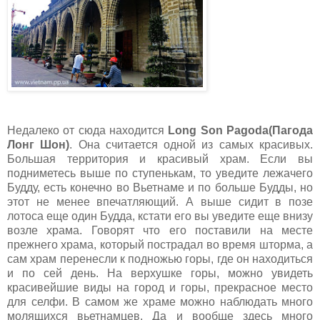
Недалеко от сюда находится
Long Son Pagoda(Пагода
Лонг Шон)
. Она считается одной из самых красивых.
Большая территория и красивый храм. Если вы
подниметесь выше по ступенькам, то уведите лежачего
Будду, есть конечно во Вьетнаме и по больше Будды, но
этот не менее впечатляющий. А выше сидит в позе
лотоса еще один Будда, кстати его вы уведите еще внизу
возле храма. Говорят что его поставили на месте
прежнего храма, который пострадал во время шторма, а
сам храм перенесли к подножью горы, где он находиться
и по сей день. На верхушке горы, можно увидеть
красивейшие виды на город и горы, прекрасное место
для селфи. В самом же храме можно наблюдать много
молящихся вьетнамцев. Да и вообще здесь много