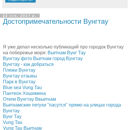
22 січ. 2017 р.
Достопримечательности Вунгтау
Я уже делал несколько публикаций про городок Вунгтау
на побережье моря:
Вьетнам Вунг Тау
Вунгтау фото
Вьетнам город Вунгтау
Вунгтау - как добраться
Пляжи Вунгтау
Вунгтау отзывы
Парк в Вунгтау
Blue sea Vung Tau
Пантеон Хошимина
Отели Вунгтау Ввьетнам
Вьетнамские петухи "пасутся" прямо на улицах города
Вунгтау
Вунг Тау
Vung Tau
Vung Tau Вьетнам