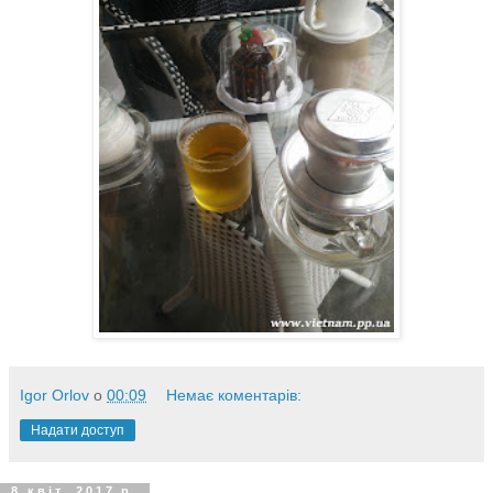
Igor Orlov
о
00:09
Немає коментарів:
Надати доступ
8 квіт. 2017 р.