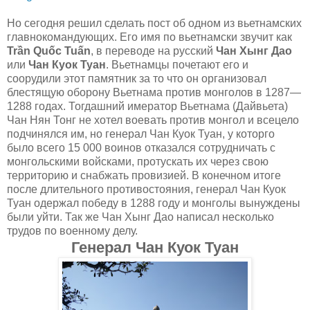
Но сегодня решил сделать пост об одном из вьетнамских
главнокомандующих. Его имя по вьетнамски звучит как
Trần Quốc Tuấn
, в переводе на русский
Чан Хынг Дао
или
Чан Куок Туан
. Вьетнамцы почетают его и
соорудили этот памятник за то что он организовал
блестящую оборону Вьетнама против монголов в 1287—
1288 годах. Тогдашний имератор Вьетнама (Дайвьета)
Чан Нян Тонг не хотел воевать против монгол и всецело
подчинялся им, но генерал Чан Куок Туан, у которго
было всего 15 000 воинов отказался сотрудничать с
монгольскими войсками, протускать их через свою
территорию и снабжать провизией. В конечном итоге
после длительного противостояния, генерал Чан Куок
Туан одержал победу в 1288 году и монголы вынуждены
были уйти. Так же Чан Хынг Дао написал несколько
трудов по военному делу.
Генерал Чан Куок Туан