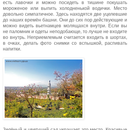
есть лавочки и можно посидеть в тишине покушать
мороженое или выпить холодненькой водички. Место
довольно симпатичное. Здесь находятся две уцелевшие
до наших времён башни. Они до сих пор действующие и
можно видеть вьетнамцев молящахся внутри. Если вы
не паломник и одеты неподобающе, то лучше не входите
во внутрь. Неприемлемым считается входить в шортах,
в очках, делать фото снимки со вспышкой, распивать
напитки.
Зелёный и цветущий сад украшает это место. Красивые