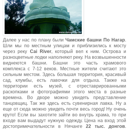
Далее у нас по плану были
Чамские башни По Нагар
.
Шли мы по местным улицам и приблизились к мосту
через реку
Cai River
, который вел к ним. Острова и
разноцветные лодки наполняют реку. На возвышенности
виднеются башни. Башни это часть храмового
комплекса с 7-12 веков. Местные жители считают это
сильным местом. Здесь большая территория, красивый
сад, клумбы, есть лавочки для отдыха. Также на
территории есть музей, с отреставрированными
раскопками и фотографиями этого места в разные
времена. Во дворе можно увидеть представление
танцовщиц. Так же здесь есть сувенирная лавка. Ну а
еще от сюда можно увидеть почти весь город! Ну очень
круто! Если вы захотите зайти во внутрь храма, то при
входе вам выдадут нужную одежду. Цена на вход этой
достопримечательности в Нячанге
22 тыс. донгов
.