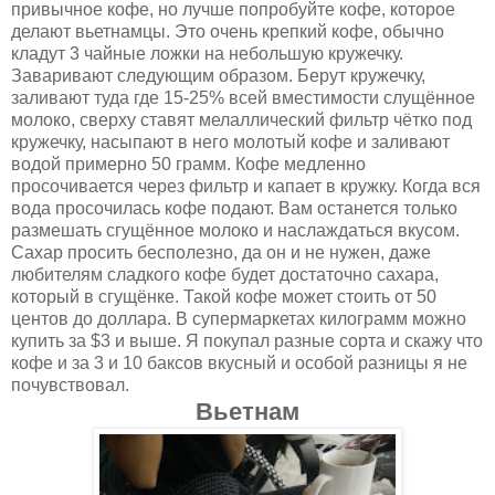
привычное кофе, но лучше попробуйте кофе, которое
делают вьетнамцы. Это очень крепкий кофе, обычно
кладут 3 чайные ложки на небольшую кружечку.
Заваривают следующим образом. Берут кружечку,
заливают туда где 15-25% всей вместимости слущённое
молоко, сверху ставят мелаллический фильтр чётко под
кружечку, насыпают в него молотый кофе и заливают
водой примерно 50 грамм. Кофе медленно
просочивается через фильтр и капает в кружку. Когда вся
вода просочилась кофе подают. Вам останется только
размешать сгущённое молоко и наслаждаться вкусом.
Сахар просить бесполезно, да он и не нужен, даже
любителям сладкого кофе будет достаточно сахара,
который в сгущёнке. Такой кофе может стоить от 50
центов до доллара. В супермаркетах килограмм можно
купить за $3 и выше. Я покупал разные сорта и скажу что
кофе и за 3 и 10 баксов вкусный и особой разницы я не
почувствовал.
Вьетнам