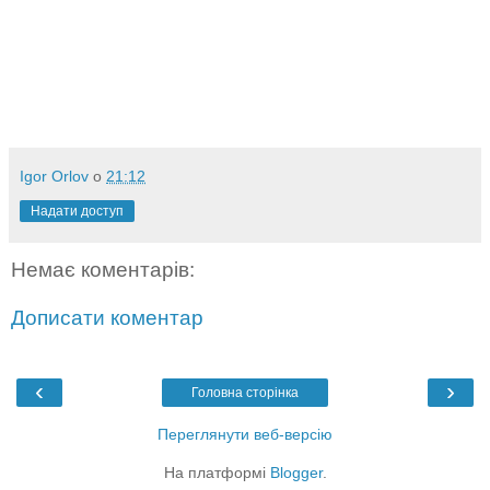
Igor Orlov
о
21:12
Надати доступ
Немає коментарів:
Дописати коментар
‹
›
Головна сторінка
Переглянути веб-версію
На платформі
Blogger
.