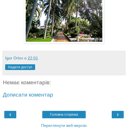
Igor Orlov
о
22:01
Надати доступ
Немає коментарів:
Дописати коментар
‹
›
Головна сторінка
Переглянути веб-версію