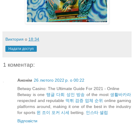
Виктория
о
18:34
Надати доступ
1 коментар:
Анонім
26 лютого 2022 р. о 00:22
Betway Casino: The Ultimate Guide For 2021 - Online
Betway is one
탱글 다희 성인 방송
of the most
생활바카라
respected and reputable
먹튀 검증 업체 순위
online gaming
platforms around, making it one of the best in the industry
for sports
윈 조이 포커 시세
betting.
인스타 셀럽
Відповісти