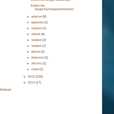
Божество
хинди:Kannigaparameswari
►
жовтня
(9)
►
вересня
(1)
►
серпня
(1)
►
липня
(4)
►
червня
(2)
►
травня
(1)
►
квітня
(2)
►
березня
(2)
►
лютого
(1)
►
січня
(2)
►
2015
(126)
►
2014
(17)
блікація