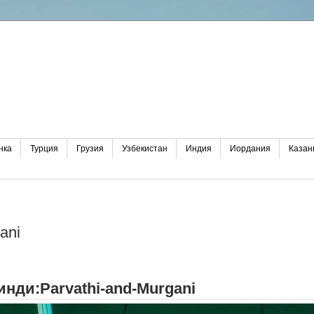
нка
Турция
Грузия
Узбекистан
Индия
Иордания
Казан
ani
нди:Parvathi-and-Murgani