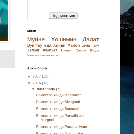
Мітки
Муйне
Хошимин
Далат
Вунгтау
еда
Хинди
Ханой
цена
Таку
Халонг
Фантьет
Нячанг
Сайгон
Будда
Чамские башни
кофе
Архів блогу
►
2017
(12)
▼
2016
(32)
▼
листопада
(7)
Божество хинди:Meenakchi
Божество хинди:Sivagami
Божество хинди:Samundi
Божество хинди:Parvathi-and-
Murgani
Божество хинди:Paramasivam
Божество хинди:Nadaarajar