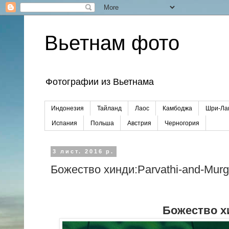
Вьетнам фото
Фотографии из Вьетнама
Индонезия
Тайланд
Лаос
Камбоджа
Шри-Ла
Испания
Польша
Австрия
Черногория
3 лист. 2016 р.
Божество хинди:Parvathi-and-Murg
Божество хи