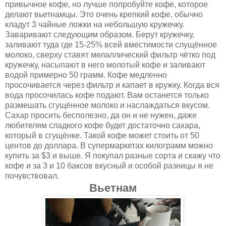
привычное кофе, но лучше попробуйте кофе, которое
делают вьетнамцы. Это очень крепкий кофе, обычно
кладут 3 чайные ложки на небольшую кружечку.
Заваривают следующим образом. Берут кружечку,
заливают туда где 15-25% всей вместимости слущённое
молоко, сверху ставят мелаллический фильтр чётко под
кружечку, насыпают в него молотый кофе и заливают
водой примерно 50 грамм. Кофе медленно
просочивается через фильтр и капает в кружку. Когда вся
вода просочилась кофе подают. Вам останется только
размешать сгущённое молоко и наслаждаться вкусом.
Сахар просить бесполезно, да он и не нужен, даже
любителям сладкого кофе будет достаточно сахара,
который в сгущёнке. Такой кофе может стоить от 50
центов до доллара. В супермаркетах килограмм можно
купить за $3 и выше. Я покупал разные сорта и скажу что
кофе и за 3 и 10 баксов вкусный и особой разницы я не
почувствовал.
Вьетнам