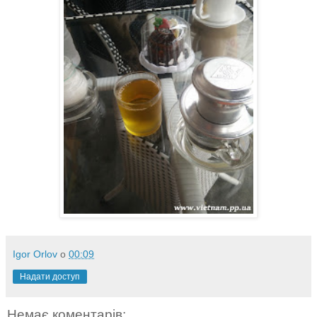
Igor Orlov
о
00:09
Надати доступ
Немає коментарів: