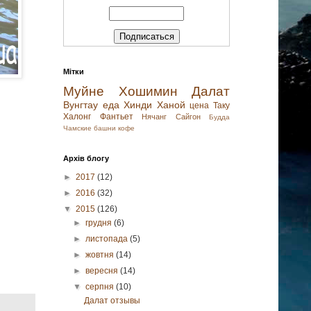
Мітки
Муйне
Хошимин
Далат
Вунгтау
еда
Хинди
Ханой
цена
Таку
Халонг
Фантьет
Нячанг
Сайгон
Будда
Чамские башни
кофе
Архів блогу
►
2017
(12)
►
2016
(32)
▼
2015
(126)
►
грудня
(6)
►
листопада
(5)
►
жовтня
(14)
►
вересня
(14)
▼
серпня
(10)
Далат отзывы