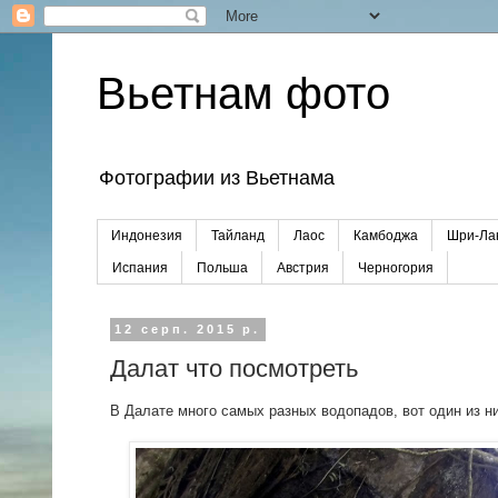
Вьетнам фото
Фотографии из Вьетнама
Индонезия
Тайланд
Лаос
Камбоджа
Шри-Ла
Испания
Польша
Австрия
Черногория
12 серп. 2015 р.
Далат что посмотреть
В Далате много самых разных водопадов, вот один из ни