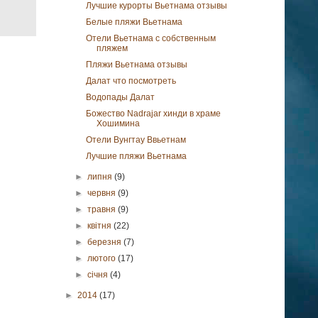
Лучшие курорты Вьетнама отзывы
Белые пляжи Вьетнама
Отели Вьетнама с собственным
пляжем
Пляжи Вьетнама отзывы
Далат что посмотреть
Водопады Далат
Божество Nadrajar хинди в храме
Хошимина
Отели Вунгтау Ввьетнам
Лучшие пляжи Вьетнама
►
липня
(9)
►
червня
(9)
►
травня
(9)
►
квітня
(22)
►
березня
(7)
►
лютого
(17)
►
січня
(4)
►
2014
(17)