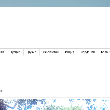
нка
Турция
Грузия
Узбекистан
Индия
Иордания
Казан
х.